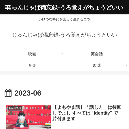
じゅんじゃぱ備忘録-うろ覚えがちょうどいい
いびつな時代を楽しく生きるコツ
じゅんじゃぱ備忘録-うろ覚えがちょうどいい
映画
英会話
音楽
趣味
2023-06
【よもやま話】「話し方」は後回
Small Talk
しでよし すべては “Identity” で
片付きます