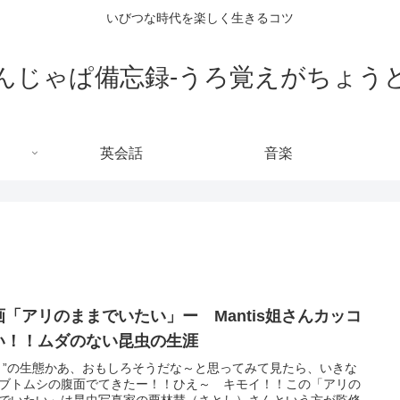
いびつな時代を楽しく生きるコツ
んじゃぱ備忘録-うろ覚えがちょう
英会話
音楽
画「アリのままでいたい」ー Mantis姐さんカッコ
い！！ムダのない昆虫の生涯
リ”の生態かあ、おもしろそうだな～と思ってみて見たら、いきな
ブトムシの腹面でてきたー！！ひえ～ キモイ！！この「アリの
でいたい」は昆虫写真家の栗林慧（さとし）さんという方が監修