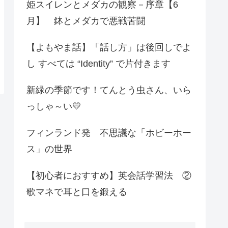
姫スイレンとメダカの観察－序章【6
月】 鉢とメダカで悪戦苦闘
【よもやま話】「話し方」は後回しでよ
し すべては “Identity” で片付きます
新緑の季節です！てんとう虫さん、いら
っしゃ～い💛
フィンランド発 不思議な「ホビーホー
ス」の世界
【初心者におすすめ】英会話学習法 ②
歌マネで耳と口を鍛える