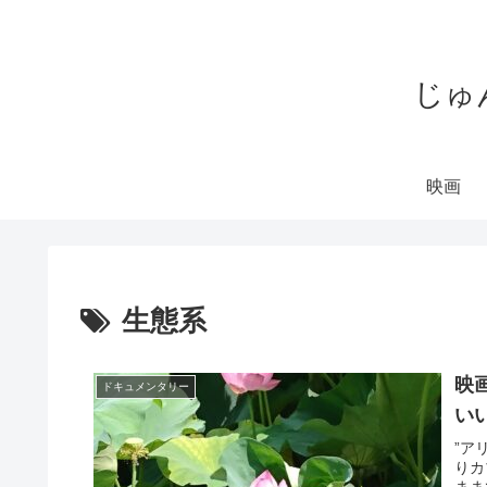
じゅ
映画
生態系
映
ドキュメンタリー
い
”ア
りカ
まま