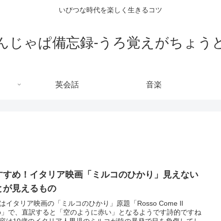
いびつな時代を楽しく生きるコツ
んじゃぱ備忘録-うろ覚えがちょう
英会話
音楽
すすめ！イタリア映画「ミルコのひかり」見えない
とが見えるもの
はイタリア映画の「ミルコのひかり」原題「Rosso Come Il
elo」で、直訳すると「空のように赤い」となるようです詩的ですね
容は10歳のイタリア人男児のミルコが銃の暴発で目を負傷してし