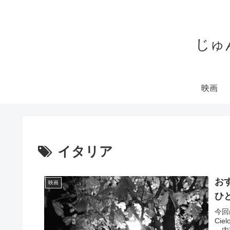
じゅ
映画
イタリア
お
映画
ひ
今回
Ci
～内