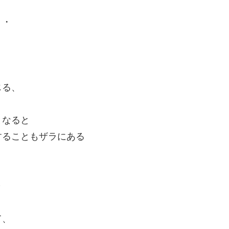
・・
じる、
となると
することもザラにある
～
て、