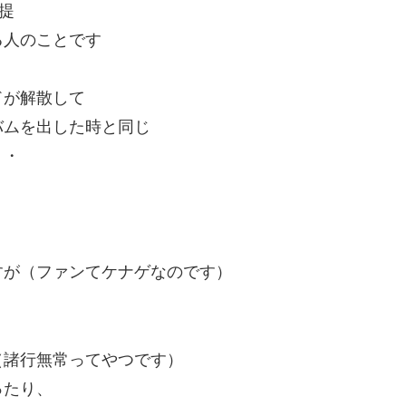
提
る人のことです
ドが解散して
バムを出した時と同じ
・・
すが（ファンてケナゲなのです）
（諸行無常ってやつです）
ったり、