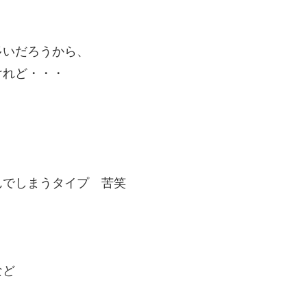
多いだろうから、
けれど・・・
んでしまうタイプ 苦笑
など