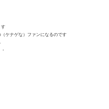
ます
の（ケナゲな）ファンになるのです
ら
・・