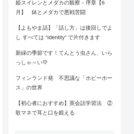
姫スイレンとメダカの観察－序章【6
月】 鉢とメダカで悪戦苦闘
【よもやま話】「話し方」は後回しでよ
し すべては “Identity” で片付きます
新緑の季節です！てんとう虫さん、いら
っしゃ～い💛
フィンランド発 不思議な「ホビーホー
ス」の世界
【初心者におすすめ】英会話学習法 ②
歌マネで耳と口を鍛える